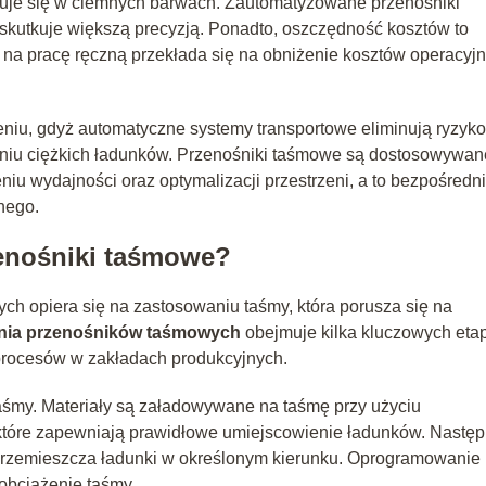
aluje się w ciemnych barwach. Zautomatyzowane przenośniki
 skutkuje większą precyzją. Ponadto, oszczędność kosztów to
e na pracę ręczną przekłada się na obniżenie kosztów operacyj
niu, gdyż automatyczne systemy transportowe eliminują ryzyko
zeniu ciężkich ładunków. Przenośniki taśmowe są dostosowywan
iu wydajności oraz optymalizacji przestrzeni, a to bezpośredn
nego.
zenośniki taśmowe?
h opiera się na zastosowaniu taśmy, która porusza się na
nia przenośników taśmowych
obejmuje kilka kluczowych eta
 procesów w zakładach produkcyjnych.
aśmy. Materiały są załadowywane na taśmę przy użyciu
óre zapewniają prawidłowe umiejscowienie ładunków. Następ
a przemieszcza ładunki w określonym kierunku. Oprogramowanie
 obciążenie taśmy.