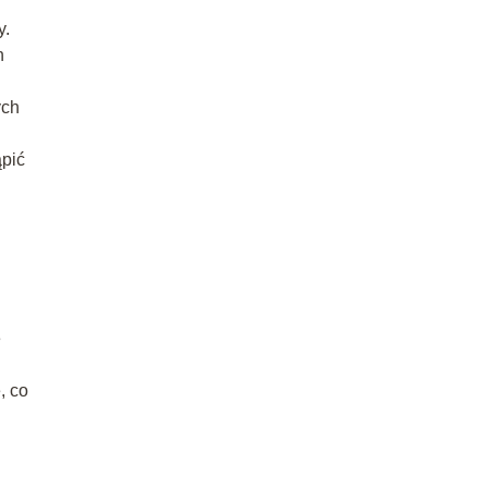
y.
h
ych
ąpić
e
, co