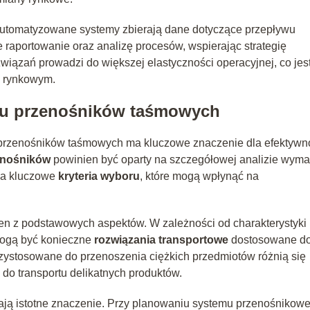
 zautomatyzowane systemy zbierają dane dotyczące przepływu
 raportowanie oraz analizę procesów, wspierając strategię
wiązań prowadzi do większej elastyczności operacyjnej, co jes
u rynkowym.
u przenośników taśmowych
rzenośników taśmowych ma kluczowe znaczenie dla efektywn
enośników
powinien być oparty na szczegółowej analizie wym
na kluczowe
kryteria wyboru
, które mogą wpłynąć na
en z podstawowych aspektów. W zależności od charakterystyki
 mogą być konieczne
rozwiązania transportowe
dostosowane d
zystosowane do przenoszenia ciężkich przedmiotów różnią się
 do transportu delikatnych produktów.
mają istotne znaczenie. Przy planowaniu systemu przenośnikow