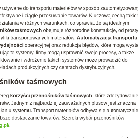
y używane do transportu materiałów w sposób zautomatyzowan
efektywne i ciągłe przesuwanie towarów. Kluczową cechą takic
działania w różnych warunkach, co sprawia, że są idealnym
ośników taśmowych
obejmuje różnorodne konstrukcje, od prost
yfiki transportowanych materiałów.
Automatyzacja transportu
wydajności
operacyjnej oraz redukcja błędów, które mogą wyst
jąc te systemy, firmy mogą usprawnić swoje procesy, a także
ektowanie i wdrożenie takich systemów może prowadzić do
kładach produkcyjnych czy centrach dystrybucyjnych.
ośników taśmowych
zereg
korzyści przenośników taśmowych
, które zdecydowani
rstw. Jednym z najbardziej zauważalnych plusów jest znaczna
łaniu systemu. Transport materiałów odbywa się automatycznie
zybsze dostarczanie towarów. Szeroki wybór przenośników
.pl/
.