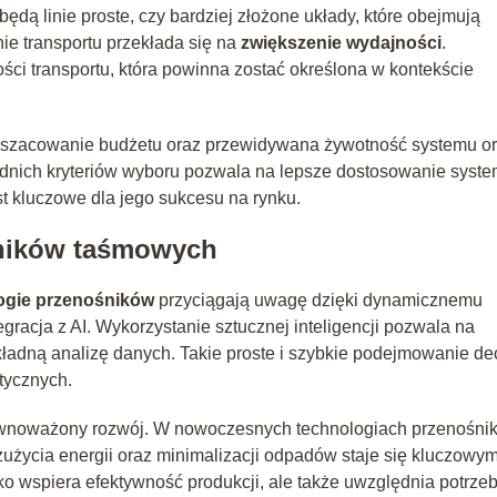
ędą linie proste, czy bardziej złożone układy, które obejmują
ie transportu przekłada się na
zwiększenie wydajności
.
ci transportu, która powinna zostać określona w kontekście
 oszacowanie budżetu oraz przewidywana żywotność systemu o
nich kryteriów wyboru pozwala na lepsze dostosowanie syst
st kluczowe dla jego sukcesu na rynku.
śników taśmowych
ogie przenośników
przyciągają uwagę dzięki dynamicznemu
gracja z AI. Wykorzystanie sztucznej inteligencji pozwala na
ładną analizę danych. Takie proste i szybkie podejmowanie dec
tycznych.
ównoważony rozwój. W nowoczesnych technologiach przenośni
użycia energii oraz minimalizacji odpadów staje się kluczowy
lko wspiera efektywność produkcji, ale także uwzględnia potrze