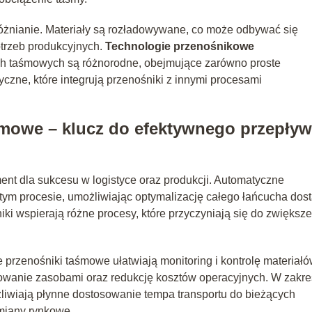
óżnianie. Materiały są rozładowywane, co może odbywać się
otrzeb produkcyjnych.
Technologie przenośnikowe
h taśmowych są różnorodne, obejmujące zarówno proste
czne, które integrują przenośniki z innymi procesami
mowe – klucz do efektywnego przepły
nt dla sukcesu w logistyce oraz produkcji. Automatyczne
tym procesie, umożliwiając optymalizację całego łańcucha dos
iki wspierają różne procesy, które przyczyniają się do zwiększ
przenośniki taśmowe ułatwiają monitoring i kontrolę materiał
owanie zasobami oraz redukcję kosztów operacyjnych. W zakre
żliwiają płynne dostosowanie tempa transportu do bieżących
zmiany rynkowe.