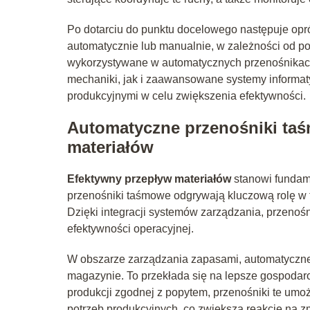
Po dotarciu do punktu docelowego następuje opr
automatycznie lub manualnie, w zależności od p
wykorzystywane w automatycznych przenośnikac
mechaniki, jak i zaawansowane systemy informaty
produkcyjnymi w celu zwiększenia efektywności.
Automatyczne przenośniki taś
materiałów
Efektywny przepływ materiałów
stanowi fundame
przenośniki taśmowe odgrywają kluczową rolę w 
Dzięki integracji systemów zarządzania, przenośn
efektywności operacyjnej.
W obszarze zarządzania zapasami, automatyczne 
magazynie. To przekłada się na lepsze gospodar
produkcji zgodnej z popytem, przenośniki te umo
potrzeb produkcyjnych, co zwiększa reakcję na 