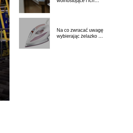
wolnostojące i ich
główne zalety
Na co zwracać uwagę
wybierając żelazko z
generatorem pary?