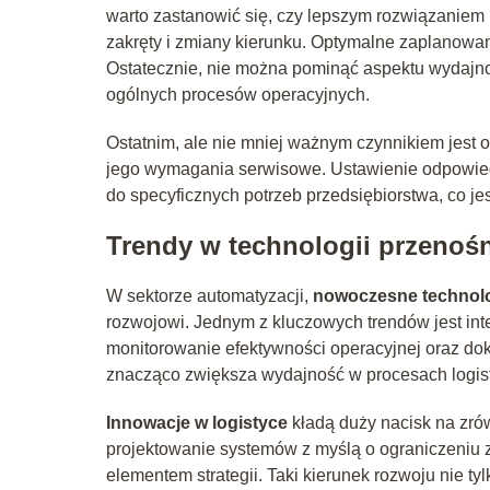
warto zastanowić się, czy lepszym rozwiązaniem b
zakręty i zmiany kierunku. Optymalne zaplanowan
Ostatecznie, nie można pominąć aspektu wydajnoś
ogólnych procesów operacyjnych.
Ostatnim, ale nie mniej ważnym czynnikiem jest
jego wymagania serwisowe. Ustawienie odpowied
do specyficznych potrzeb przedsiębiorstwa, co je
Trendy w technologii przeno
W sektorze automatyzacji,
nowoczesne technol
rozwojowi. Jednym z kluczowych trendów jest inte
monitorowanie efektywności operacyjnej oraz dok
znacząco zwiększa wydajność w procesach logis
Innowacje w logistyce
kładą duży nacisk na zr
projektowanie systemów z myślą o ograniczeniu z
elementem strategii. Taki kierunek rozwoju nie ty