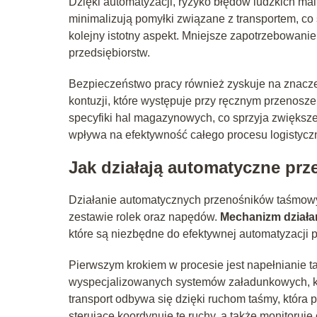
Dzięki automatyzacji, ryzyko błędów ludzkich m
minimalizują pomyłki związane z transportem, co
kolejny istotny aspekt. Mniejsze zapotrzebowani
przedsiębiorstw.
Bezpieczeństwo pracy również zyskuje na znacze
kontuzji, które występuje przy ręcznym przenos
specyfiki hal magazynowych, co sprzyja zwiększen
wpływa na efektywność całego procesu logistycz
Jak działają automatyczne pr
Działanie automatycznych przenośników taśmowyc
zestawie rolek oraz napędów.
Mechanizm działa
które są niezbędne do efektywnej automatyzacji
Pierwszym krokiem w procesie jest napełnianie t
wyspecjalizowanych systemów załadunkowych, kt
transport odbywa się dzięki ruchom taśmy, któr
sterujące koordynuje te ruchy, a także monitoruje