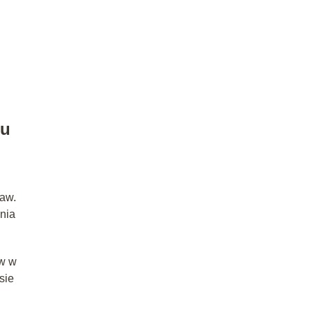
wu
taw.
enia
ów w
sie