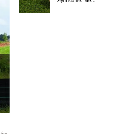
złym stanie. Nie
zawsze trzeba
wymieniać go w
całości
tóry