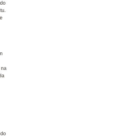
 do
tu.
ie
em
 na
ła
 do