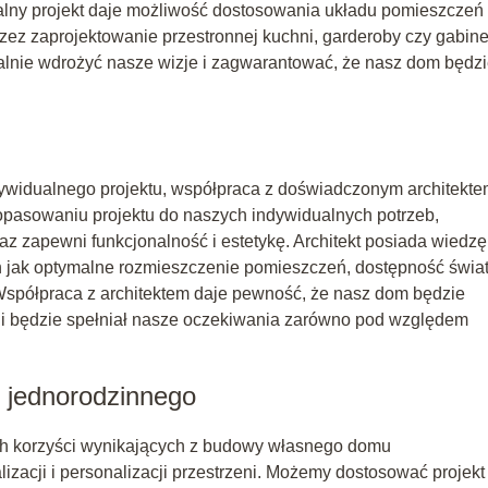
ualny projekt daje możliwość dostosowania układu pomieszczeń
przez zaprojektowanie przestronnej kuchni, garderoby czy gabine
alnie wdrożyć nasze wizje i zagwarantować, że nasz dom będz
ywidualnego projektu, współpraca z doświadczonym architekt
dopasowaniu projektu do naszych indywidualnych potrzeb,
az zapewni funkcjonalność i estetykę. Architekt posiada wiedzę
h jak optymalne rozmieszczenie pomieszczeń, dostępność świat
spółpraca z architektem daje pewność, że nasz dom będzie
e i będzie spełniał nasze oczekiwania zarówno pod względem
 jednorodzinnego
ych korzyści wynikających z budowy własnego domu
izacji i personalizacji przestrzeni. Możemy dostosować projekt