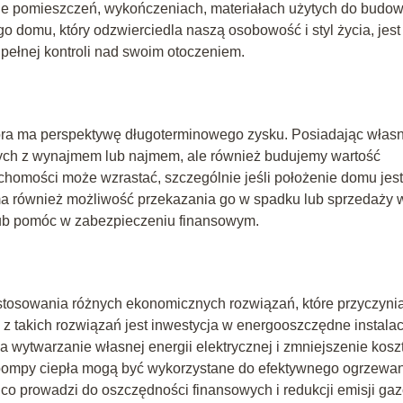
dzie pomieszczeń, wykończeniach, materiałach użytych do budo
go domu, który odzwierciedla naszą osobowość i styl życia, jest
 pełnej kontroli nad swoim otoczeniem.
óra ma perspektywę długoterminowego zysku. Posiadając włas
nych z wynajmem lub najmem, ale również budujemy wartość
homości może wzrastać, szczególnie jeśli położenie domu jest
u ma również możliwość przekazania go w spadku lub sprzedaży 
lub pomóc w zabezpieczeniu finansowym.
osowania różnych ekonomicznych rozwiązań, które przyczynią
z takich rozwiązań jest inwestycja w energooszczędne instalac
na wytwarzanie własnej energii elektrycznej i zmniejszenie kos
 pompy ciepła mogą być wykorzystane do efektywnego ogrzewa
 co prowadzi do oszczędności finansowych i redukcji emisji ga