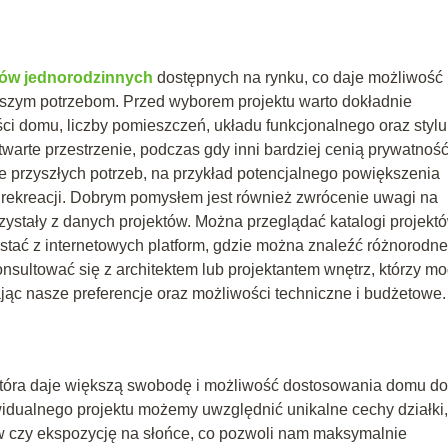
ów jednorodzinnych
dostępnych na rynku, co daje możliwość
naszym potrzebom. Przed wyborem projektu warto dokładnie
i domu, liczby pomieszczeń, układu funkcjonalnego oraz stylu
warte przestrzenie, podczas gdy inni bardziej cenią prywatność
ie przyszłych potrzeb, na przykład potencjalnego powiększenia
b rekreacji. Dobrym pomysłem jest również zwrócenie uwagi na
rzystały z danych projektów. Można przeglądać katalogi projekt
ystać z internetowych platform, gdzie można znaleźć różnorodne
nsultować się z architektem lub projektantem wnętrz, którzy m
jąc nasze preferencje oraz możliwości techniczne i budżetowe.
 która daje większą swobodę i możliwość dostosowania domu do
idualnego projektu możemy uwzględnić unikalne cechy działki,
ew czy ekspozycję na słońce, co pozwoli nam maksymalnie