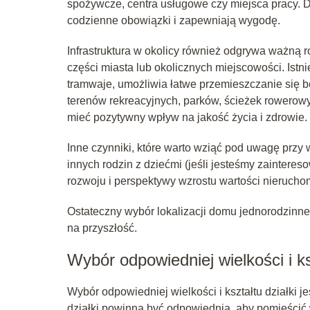
spożywcze, centra usługowe czy miejsca pracy. D
codzienne obowiązki i zapewniają wygodę.
Infrastruktura w okolicy również odgrywa ważną r
części miasta lub okolicznych miejscowości. Istni
tramwaje, umożliwia łatwe przemieszczanie się 
terenów rekreacyjnych, parków, ścieżek rowerow
mieć pozytywny wpływ na jakość życia i zdrowie.
Inne czynniki, które warto wziąć pod uwagę przy 
innych rodzin z dziećmi (jeśli jesteśmy zaintere
rozwoju i perspektywy wzrostu wartości nieruchom
Ostateczny wybór lokalizacji domu jednorodzinne
na przyszłość.
Wybór odpowiedniej wielkości i ksz
Wybór odpowiedniej wielkości i kształtu działki
działki powinna być odpowiednia, aby pomieścić