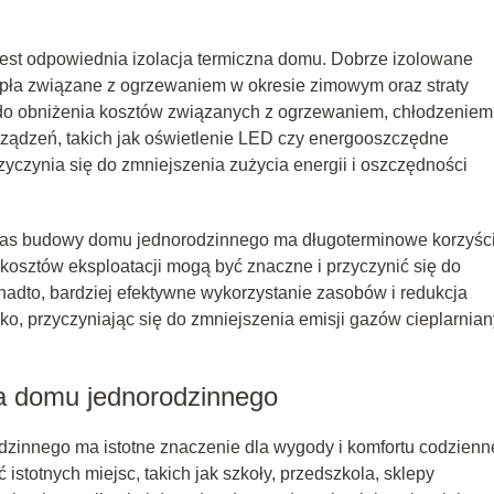
st odpowiednia izolacja termiczna domu. Dobrze izolowane
ciepła związane z ogrzewaniem w okresie zimowym oraz straty
i do obniżenia kosztów związanych z ogrzewaniem, chłodzeniem 
ządzeń, takich jak oświetlenie LED czy energooszczędne
czynia się do zmniejszenia zużycia energii i oszczędności
as budowy domu jednorodzinnego ma długoterminowe korzyści
osztów eksploatacji mogą być znaczne i przyczynić się do
dto, bardziej efektywne wykorzystanie zasobów i redukcja
o, przyczyniając się do zmniejszenia emisji gazów cieplarnia
la domu jednorodzinnego
odzinnego ma istotne znaczenie dla wygody i komfortu codzien
istotnych miejsc, takich jak szkoły, przedszkola, sklepy