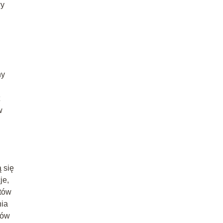
wy
ny
w
 się
je,
ztów
nia
zów