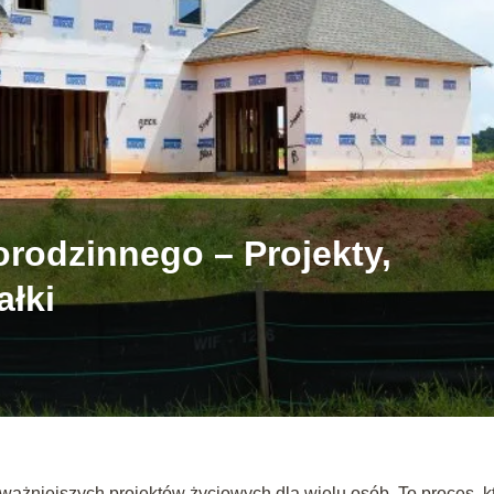
odzinnego – Projekty,
ałki
ażniejszych projektów życiowych dla wielu osób. To proces, k