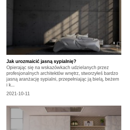
Jak urozmaicić jasną sypialnię?
Opierając się na wskazówkach udzielanych przez
profesjonalnych architektów wnętrz, stworzyłeś bardzo
jasną aranżację sypialni, przepełniając ją bielą, beżem
i k...
2021-10-11