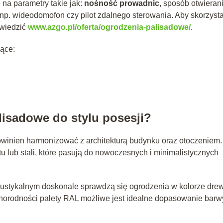
na parametry takie jak:
nośność prowadnic
, sposób otwierani
 np. wideodomofon czy pilot zdalnego sterowania. Aby skorzyst
dwiedzić
www.azgo.pl/oferta/ogrodzenia-palisadowe/
.
ące:
isadowe do stylu posesji?
owinien harmonizować z architekturą budynku oraz otoczeniem.
u lub stali, które pasują do nowoczesnych i minimalistycznych
 rustykalnym doskonale sprawdzą się ogrodzenia w kolorze dre
żnorodności palety RAL możliwe jest idealne dopasowanie barw