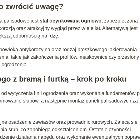
co zwrócić uwagę?
a palisadowe jest
stal ocynkowana ogniowo
, zabezpieczona
rozją oraz atrakcyjny wygląd przez wiele lat. Alternatywą jest
iększą odpornością na rdzę.
, powłoka antykorozyjna oraz rodzaj proszkowego lakierowania.
ia, takie jak zakończenia profilów, maskownice czy przesłony
ć ogrodzenia.
o z bramą i furtką – krok po kroku
od wytyczenia linii ogrodzenia oraz wykonania fundamentów 
ziomowanie słupów, a następnie montaż paneli palisadowych za
zyjne osadzenie zawiasów oraz prowadnic rurowych. Zaleca się
a śrub, co zapobiega odkształceniom. Ostatnie czynności
dzenie działania napędu oraz wykonanie ewentualnych popra