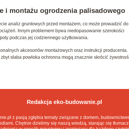
ze i montażu ogrodzenia palisadowego
ęcie analiz gruntowych przed montażem, co może prowadzić do
obciążeń. Innym problemem bywa niedopasowanie szerokości
poty podczas jej codziennego użytkowania.
jonalnych akcesoriów montażowych oraz instrukcji producenta.
 zbyt słaba powłoka ochronna mogą znacznie skrócić żywotnoś
Redakcja eko-budowanie.pl
nie.pl z pasją zgłębia tematy związane z domem, budownict
diami. Chętnie dzielimy się naszą wiedzą, starając się tłumacz
adnienia w sposób przystępny i inspirujący dla każdego czyteln