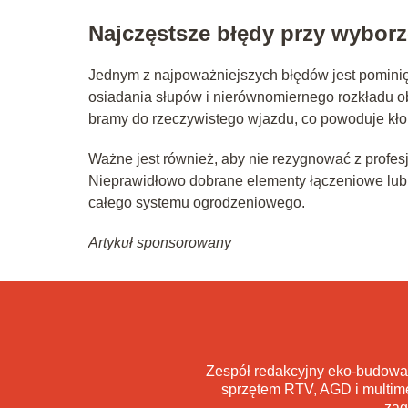
Najczęstsze błędy przy wybor
Jednym z najpoważniejszych błędów jest pomini
osiadania słupów i nierównomiernego rozkładu 
bramy do rzeczywistego wjazdu, co powoduje kło
Ważne jest również, aby nie rezygnować z profes
Nieprawidłowo dobrane elementy łączeniowe lub
całego systemu ogrodzeniowego.
Artykuł sponsorowany
Zespół redakcyjny eko-budowa
sprzętem RTV, AGD i multime
zag