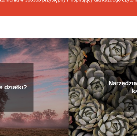
Narzędzia
e działki?
k