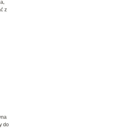
a,
ać z
wna
y do