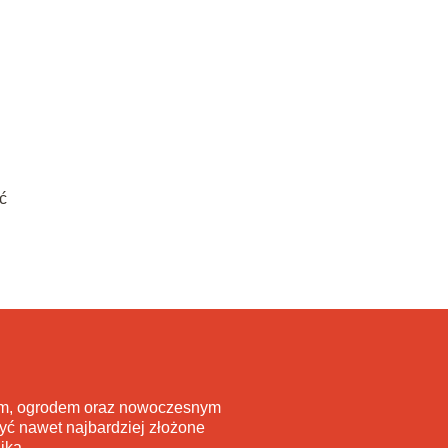
ć
wem, ogrodem oraz nowoczesnym
yć nawet najbardziej złożone
ika.