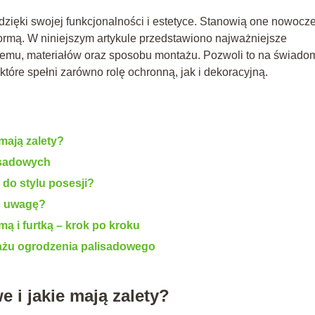
zięki swojej funkcjonalności i estetyce. Stanowią one nowocz
formą. W niniejszym artykule przedstawiono najważniejsze
temu, materiałów oraz sposobu montażu. Pozwoli to na świado
które spełni zarówno rolę ochronną, jak i dekoracyjną.
mają zalety?
isadowych
do stylu posesji?
ić uwagę?
ą i furtką – krok po kroku
tażu ogrodzenia palisadowego
 i jakie mają zalety?