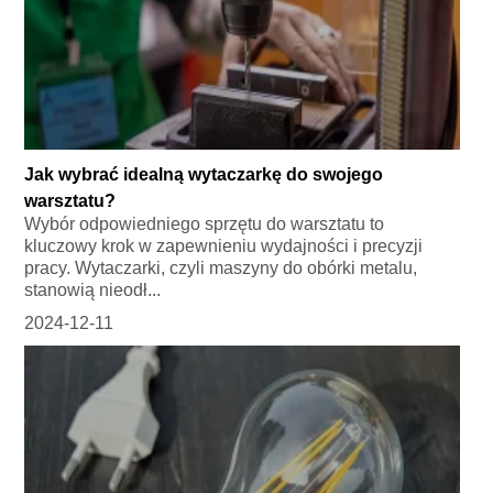
Jak wybrać idealną wytaczarkę do swojego
warsztatu?
Wybór odpowiedniego sprzętu do warsztatu to
kluczowy krok w zapewnieniu wydajności i precyzji
pracy. Wytaczarki, czyli maszyny do obórki metalu,
stanowią nieodł...
2024-12-11