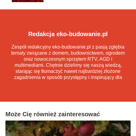
Redakcja eko-budowanie.pl
Zespół redakcyjny eko-budowanie.pl z pasją zgłębia
tematy związane z domem, budownictwem, ogrodem
oraz nowoczesnym sprzętem RTV, AGD i
multimediami. Chętnie dzielimy się naszą wiedzą,
starając się tłumaczyć nawet najbardziej złożone
zagadnienia w sposób przystępny i inspirujący dla
każdego czytelnika.
Może Cię również zainteresować