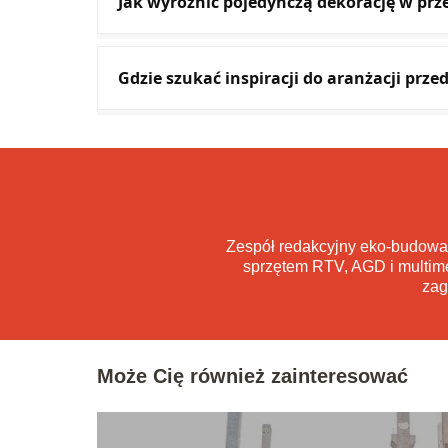
Jak wyróżnić pojedynczą dekorację w pr
Gdzie szukać inspiracji do aranżacji prz
Zespół redakcyjny eko-budowa
sprzętem RTV, AGD i multime
zag
Może Cię również zainteresować