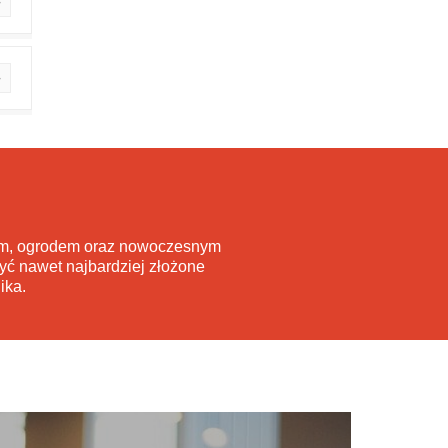
wem, ogrodem oraz nowoczesnym
yć nawet najbardziej złożone
ika.