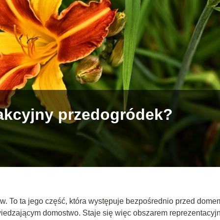
akcyjny przedogródek?
ów. To ta jego część, która występuje bezpośrednio przed dome
dwiedzającym domostwo. Staje się więc obszarem reprezentacyj