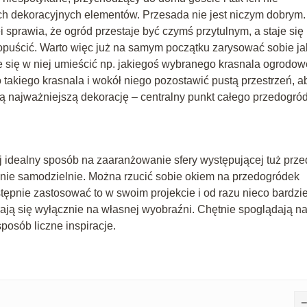
ych dekoracyjnych elementów. Przesada nie jest niczym dobrym.
 sprawia, że ogród przestaje być czymś przytulnym, a staje się
 opuścić. Warto więc już na samym początku zarysować sobie ja
hce się w niej umieścić np. jakiegoś wybranego krasnala ogrodo
 takiego krasnala i wokół niego pozostawić pustą przestrzeń, a
ną najważniejszą dekorację – centralny punkt całego przedogró
ój idealny sposób na zaaranżowanie sfery występującej tuż prze
nie samodzielnie. Można rzucić sobie okiem na przedogródek
stępnie zastosować to w swoim projekcie i od razu nieco bardzie
rają się wyłącznie na własnej wyobraźni. Chętnie spoglądają n
osób liczne inspiracje.