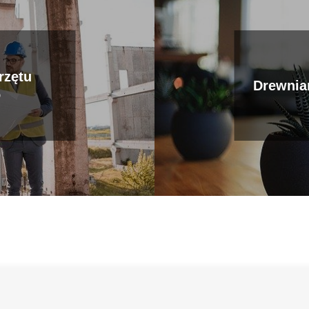
rzętu
Drewnia
o