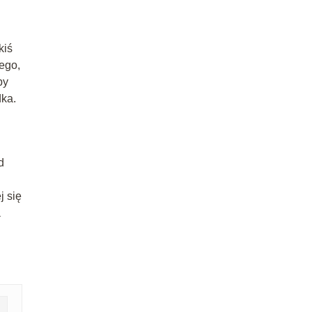
kiś
wego,
by
dka.
d
j się
a