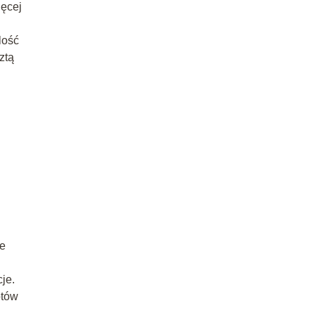
ięcej
lość
ztą
ie
je.
otów