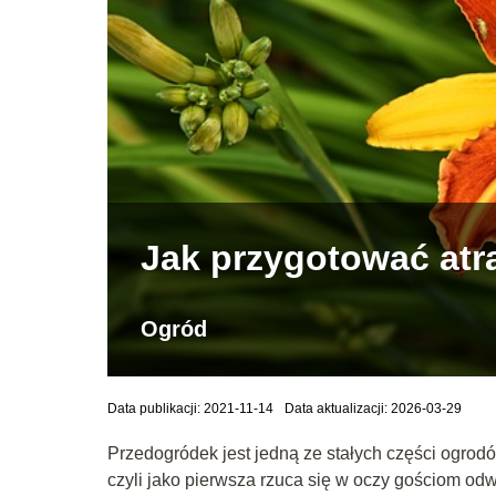
Jak przygotować atr
Ogród
Data publikacji: 2021-11-14
Data aktualizacji: 2026-03-29
Przedogródek jest jedną ze stałych części ogrod
czyli jako pierwsza rzuca się w oczy gościom o