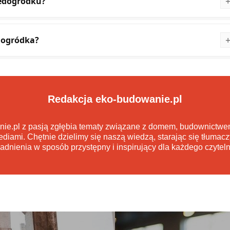
zedogródku?
edogródka?
Redakcja eko-budowanie.pl
nie.pl z pasją zgłębia tematy związane z domem, budownict
diami. Chętnie dzielimy się naszą wiedzą, starając się tłumacz
adnienia w sposób przystępny i inspirujący dla każdego czyteln