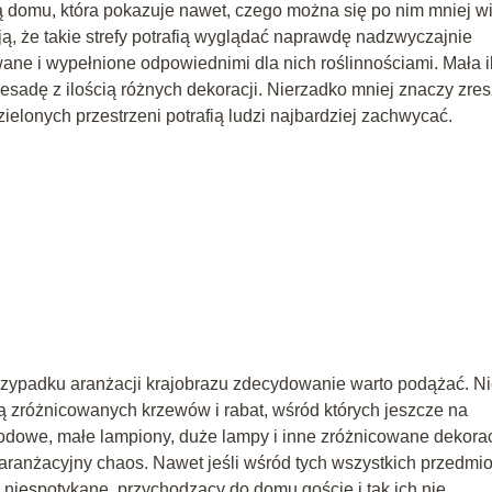
ą domu, która pokazuje nawet, czego można się po nim mniej w
, że takie strefy potrafią wyglądać naprawdę nadzwyczajnie
ane i wypełnione odpowiednimi dla nich roślinnościami. Mała i
esadę z ilością różnych dekoracji. Nierzadko mniej znaczy zres
zielonych przestrzeni potrafią ludzi najbardziej zachwycać.
przypadku aranżacji krajobrazu zdecydowanie warto podążać. N
zróżnicowanych krzewów i rabat, wśród których jeszcze na
odowe, małe lampiony, duże lampy i inne zróżnicowane dekorac
aranżacyjny chaos. Nawet jeśli wśród tych wszystkich przedmi
 niespotykane, przychodzący do domu goście i tak ich nie