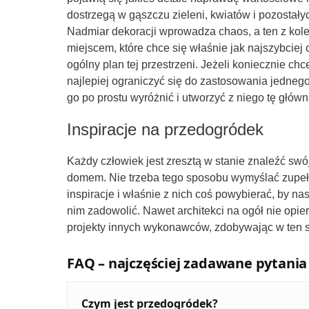
dostrzegą w gąszczu zieleni, kwiatów i pozostał
Nadmiar dekoracji wprowadza chaos, a ten z kolei
miejscem, które chce się właśnie jak najszybciej
ogólny plan tej przestrzeni. Jeżeli koniecznie c
najlepiej ograniczyć się do zastosowania jednego
go po prostu wyróżnić i utworzyć z niego tę głów
Inspiracje na przedogródek
Każdy człowiek jest zresztą w stanie znaleźć sw
domem. Nie trzeba tego sposobu wymyślać zupeł
inspiracje i właśnie z nich coś powybierać, by na
nim zadowolić. Nawet architekci na ogół nie opie
projekty innych wykonawców, zdobywając w ten sp
FAQ – najczęściej zadawane pytania
Czym jest przedogródek?